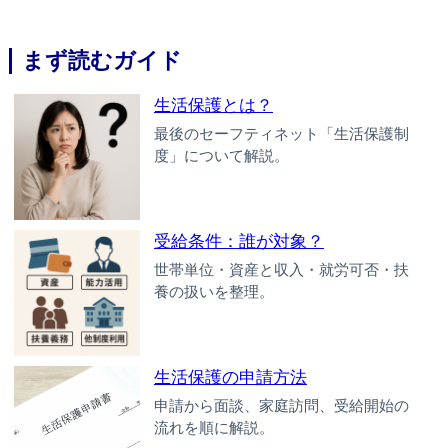
まず読むガイド
生活保護とは？
最後のセーフティネット「生活保護制
度」について解説。
受給条件：誰が対象？
世帯単位・資産と収入・就労可否・扶
養の扱いを整理。
生活保護の申請方法
申請から面談、家庭訪問、受給開始の
流れを順に解説。