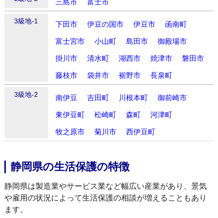
三島市
富士市
3級地-1
下田市
伊豆の国市
伊豆市
函南町
富士宮市
小山町
島田市
御殿場市
掛川市
清水町
湖西市
焼津市
磐田市
藤枝市
袋井市
裾野市
長泉町
3級地-2
南伊豆
吉田町
川根本町
御前崎市
東伊豆町
松崎町
森町
河津町
牧之原市
菊川市
西伊豆町
静岡県の生活保護の特徴
静岡県は製造業やサービス業など幅広い産業があり、景気
や雇用の状況によって生活保護の相談が増えることもあり
ます。