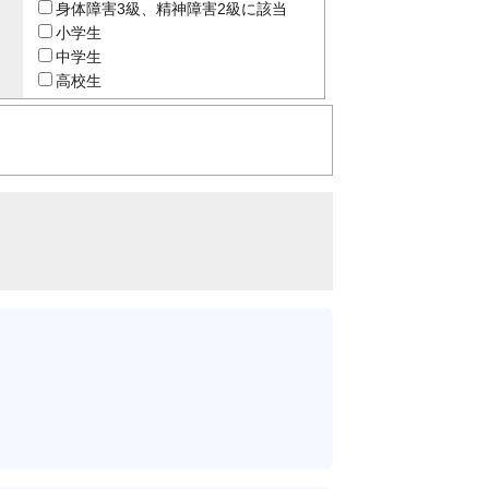
身体障害3級、精神障害2級に該当
小学生
中学生
高校生