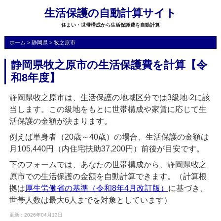
生活保護の自動計算サイト
住まい・世帯構成から生活保護費を自動計算
ホーム
>
静岡県
>
牧之原市
静岡県牧之原市の生活保護費を計算【令
和8年度】
静岡県牧之原市は、生活保護の地域区分では3級地-2に該
当します。この級地をもとに世帯構成や家賃に応じて生
活保護の金額が決まります。
例えば単身者（20歳～40歳）の場合、生活保護の金額は
月105,440円（内住宅扶助37,200円）前後が目安です。
下のフォームでは、あなたの世帯構成から、静岡県牧之
原市での生活保護の金額を自動計算できます。（計算根
拠は
厚生労働省の基準（令和8年4月改訂版）
に基づき、
世帯人数は最大6人までを対象としています）
更新：2026年04月13日