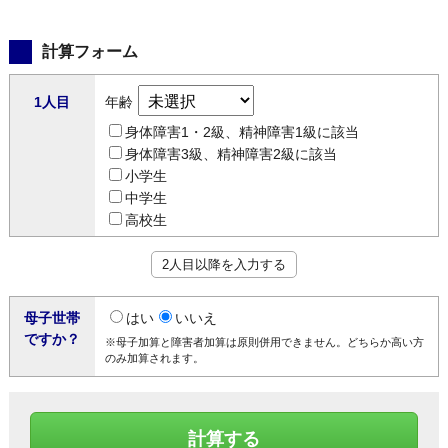
計算フォーム
1人目
年齢
身体障害1・2級、精神障害1級に該当
身体障害3級、精神障害2級に該当
小学生
中学生
高校生
2人目以降を入力する
母子世帯
はい
いいえ
ですか？
※母子加算と障害者加算は原則併用できません。どちらか高い方
のみ加算されます。