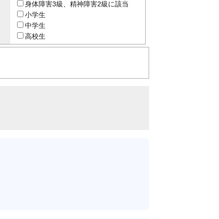
身体障害3級、精神障害2級に該当
小学生
中学生
高校生