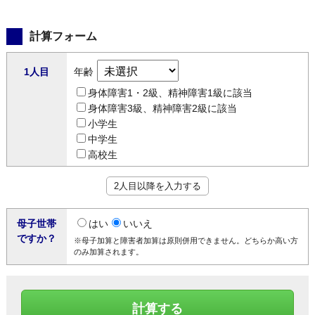
計算フォーム
1人目
年齢
身体障害1・2級、精神障害1級に該当
身体障害3級、精神障害2級に該当
小学生
中学生
高校生
2人目以降を入力する
母子世帯
はい
いいえ
ですか？
※母子加算と障害者加算は原則併用できません。どちらか高い方
のみ加算されます。