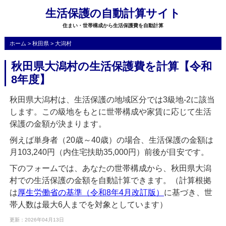
生活保護の自動計算サイト
住まい・世帯構成から生活保護費を自動計算
ホーム
>
秋田県
>
大潟村
秋田県大潟村の生活保護費を計算【令和
8年度】
秋田県大潟村は、生活保護の地域区分では3級地-2に該当
します。この級地をもとに世帯構成や家賃に応じて生活
保護の金額が決まります。
例えば単身者（20歳～40歳）の場合、生活保護の金額は
月103,240円（内住宅扶助35,000円）前後が目安です。
下のフォームでは、あなたの世帯構成から、秋田県大潟
村での生活保護の金額を自動計算できます。（計算根拠
は
厚生労働省の基準（令和8年4月改訂版）
に基づき、世
帯人数は最大6人までを対象としています）
更新：2026年04月13日