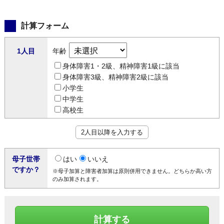
計算フォーム
1人目
年齢
身体障害1・2級、精神障害1級に該当
身体障害3級、精神障害2級に該当
小学生
中学生
高校生
2人目以降を入力する
母子世帯
はい
いいえ
ですか？
※母子加算と障害者加算は原則併用できません。どちらか高い方
のみ加算されます。