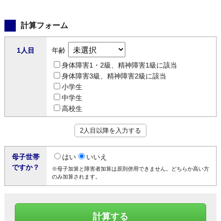
計算フォーム
1人目
年齢
身体障害1・2級、精神障害1級に該当
身体障害3級、精神障害2級に該当
小学生
中学生
高校生
2人目以降を入力する
母子世帯
はい
いいえ
ですか？
※母子加算と障害者加算は原則併用できません。どちらか高い方
のみ加算されます。