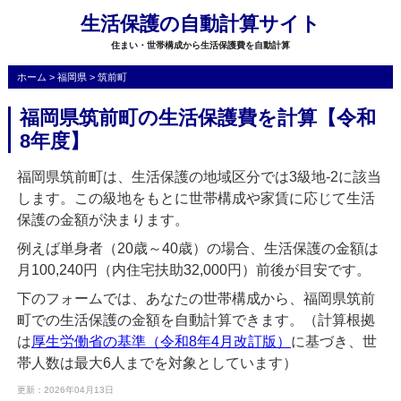
生活保護の自動計算サイト
住まい・世帯構成から生活保護費を自動計算
ホーム
>
福岡県
>
筑前町
福岡県筑前町の生活保護費を計算【令和
8年度】
福岡県筑前町は、生活保護の地域区分では3級地-2に該当
します。この級地をもとに世帯構成や家賃に応じて生活
保護の金額が決まります。
例えば単身者（20歳～40歳）の場合、生活保護の金額は
月100,240円（内住宅扶助32,000円）前後が目安です。
下のフォームでは、あなたの世帯構成から、福岡県筑前
町での生活保護の金額を自動計算できます。（計算根拠
は
厚生労働省の基準（令和8年4月改訂版）
に基づき、世
帯人数は最大6人までを対象としています）
更新：2026年04月13日