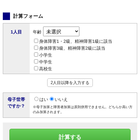
計算フォーム
1人目
年齢
身体障害1・2級、精神障害1級に該当
身体障害3級、精神障害2級に該当
小学生
中学生
高校生
2人目以降を入力する
母子世帯
はい
いいえ
ですか？
※母子加算と障害者加算は原則併用できません。どちらか高い方
のみ加算されます。