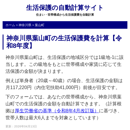
生活保護の自動計算サイト
住まい・世帯構成から生活保護費を自動計算
ホーム
>
神奈川県
>
葉山町
神奈川県葉山町の生活保護費を計算【令
和8年度】
神奈川県葉山町は、生活保護の地域区分では1級地-1に該
当します。この級地をもとに世帯構成や家賃に応じて生
活保護の金額が決まります。
例えば単身者（20歳～40歳）の場合、生活保護の金額は
月117,220円（内住宅扶助41,000円）前後が目安です。
下のフォームでは、あなたの世帯構成から、神奈川県葉
山町での生活保護の金額を自動計算できます。（計算根
拠は
厚生労働省の基準（令和8年4月改訂版）
に基づき、
世帯人数は最大6人までを対象としています）
更新：2026年04月13日