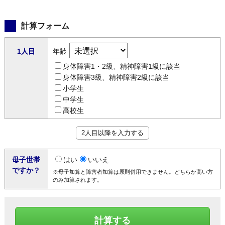
計算フォーム
1人目
年齢
身体障害1・2級、精神障害1級に該当
身体障害3級、精神障害2級に該当
小学生
中学生
高校生
2人目以降を入力する
母子世帯
はい
いいえ
ですか？
※母子加算と障害者加算は原則併用できません。どちらか高い方
のみ加算されます。