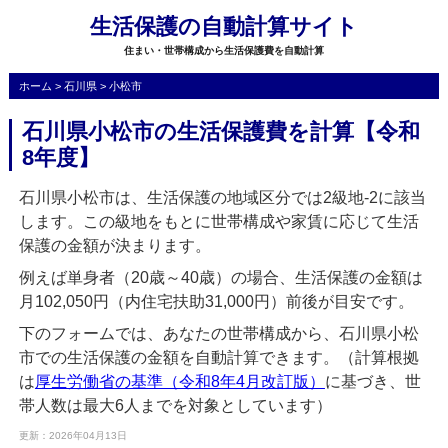
生活保護の自動計算サイト
住まい・世帯構成から生活保護費を自動計算
ホーム
>
石川県
>
小松市
石川県小松市の生活保護費を計算【令和
8年度】
石川県小松市は、生活保護の地域区分では2級地-2に該当
します。この級地をもとに世帯構成や家賃に応じて生活
保護の金額が決まります。
例えば単身者（20歳～40歳）の場合、生活保護の金額は
月102,050円（内住宅扶助31,000円）前後が目安です。
下のフォームでは、あなたの世帯構成から、石川県小松
市での生活保護の金額を自動計算できます。（計算根拠
は
厚生労働省の基準（令和8年4月改訂版）
に基づき、世
帯人数は最大6人までを対象としています）
更新：2026年04月13日