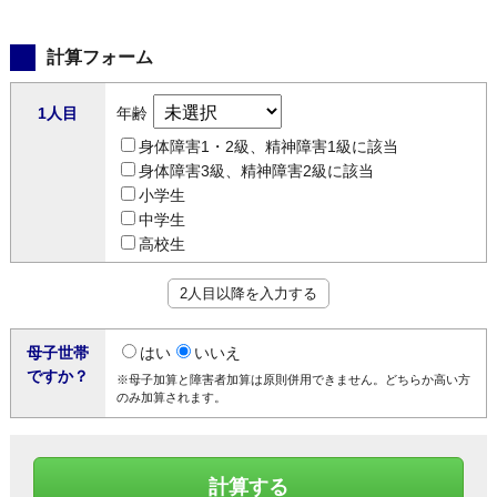
計算フォーム
1人目
年齢
身体障害1・2級、精神障害1級に該当
身体障害3級、精神障害2級に該当
小学生
中学生
高校生
2人目以降を入力する
母子世帯
はい
いいえ
ですか？
※母子加算と障害者加算は原則併用できません。どちらか高い方
のみ加算されます。