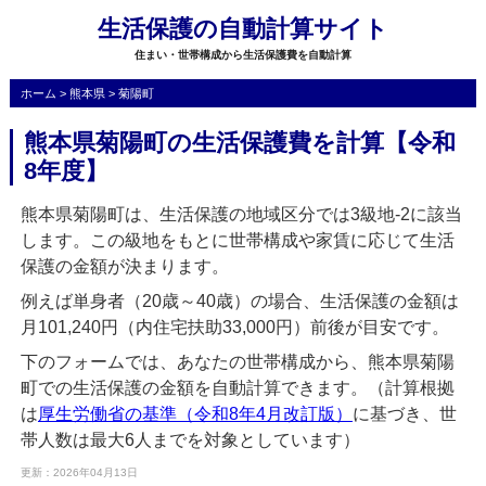
生活保護の自動計算サイト
住まい・世帯構成から生活保護費を自動計算
ホーム
>
熊本県
>
菊陽町
熊本県菊陽町の生活保護費を計算【令和
8年度】
熊本県菊陽町は、生活保護の地域区分では3級地-2に該当
します。この級地をもとに世帯構成や家賃に応じて生活
保護の金額が決まります。
例えば単身者（20歳～40歳）の場合、生活保護の金額は
月101,240円（内住宅扶助33,000円）前後が目安です。
下のフォームでは、あなたの世帯構成から、熊本県菊陽
町での生活保護の金額を自動計算できます。（計算根拠
は
厚生労働省の基準（令和8年4月改訂版）
に基づき、世
帯人数は最大6人までを対象としています）
更新：2026年04月13日