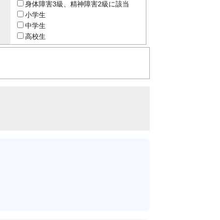
身体障害3級、精神障害2級に該当
小学生
中学生
高校生