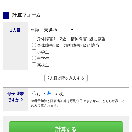
計算フォーム
1人目
年齢
身体障害1・2級、精神障害1級に該当
身体障害3級、精神障害2級に該当
小学生
中学生
高校生
2人目以降を入力する
母子世帯
はい
いいえ
ですか？
※母子加算と障害者加算は原則併用できません。どちらか高い方
のみ加算されます。