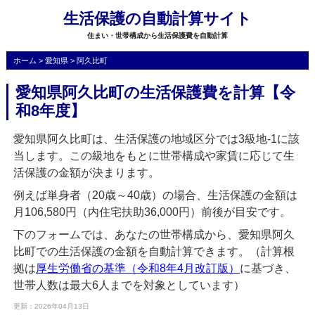
生活保護の自動計算サイト
住まい・世帯構成から生活保護費を自動計算
ホーム
>
愛知県
>
阿久比町
愛知県阿久比町の生活保護費を計算【令
和8年度】
愛知県阿久比町は、生活保護の地域区分では3級地-1に該
当します。この級地をもとに世帯構成や家賃に応じて生
活保護の金額が決まります。
例えば単身者（20歳～40歳）の場合、生活保護の金額は
月106,580円（内住宅扶助36,000円）前後が目安です。
下のフォームでは、あなたの世帯構成から、愛知県阿久
比町での生活保護の金額を自動計算できます。（計算根
拠は
厚生労働省の基準（令和8年4月改訂版）
に基づき、
世帯人数は最大6人までを対象としています）
更新：2026年04月13日