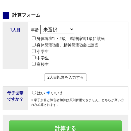
計算フォーム
1人目
年齢
身体障害1・2級、精神障害1級に該当
身体障害3級、精神障害2級に該当
小学生
中学生
高校生
2人目以降を入力する
母子世帯
はい
いいえ
ですか？
※母子加算と障害者加算は原則併用できません。どちらか高い方
のみ加算されます。