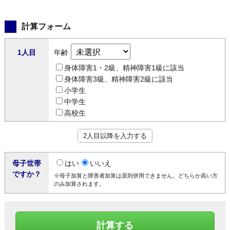
計算フォーム
1人目
年齢
身体障害1・2級、精神障害1級に該当
身体障害3級、精神障害2級に該当
小学生
中学生
高校生
2人目以降を入力する
母子世帯
はい
いいえ
ですか？
※母子加算と障害者加算は原則併用できません。どちらか高い方
のみ加算されます。