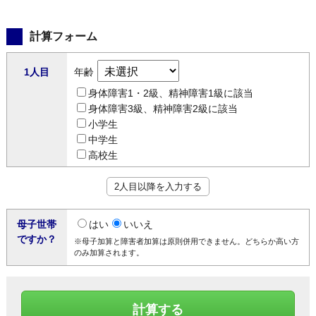
計算フォーム
1人目
年齢
身体障害1・2級、精神障害1級に該当
身体障害3級、精神障害2級に該当
小学生
中学生
高校生
2人目以降を入力する
母子世帯
はい
いいえ
ですか？
※母子加算と障害者加算は原則併用できません。どちらか高い方
のみ加算されます。