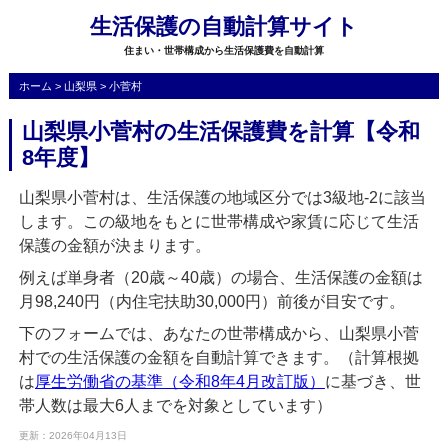
生活保護の自動計算サイト
住まい・世帯構成から生活保護費を自動計算
ホーム
>
山梨県
>
小菅村
山梨県小菅村の生活保護費を計算【令和
8年度】
山梨県小菅村は、生活保護の地域区分では3級地-2に該当
します。この級地をもとに世帯構成や家賃に応じて生活
保護の金額が決まります。
例えば単身者（20歳～40歳）の場合、生活保護の金額は
月98,240円（内住宅扶助30,000円）前後が目安です。
下のフォームでは、あなたの世帯構成から、山梨県小菅
村での生活保護の金額を自動計算できます。（計算根拠
は
厚生労働省の基準（令和8年4月改訂版）
に基づき、世
帯人数は最大6人までを対象としています）
更新：2026年04月13日