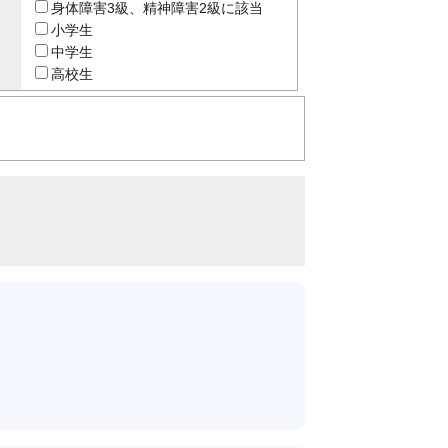
身体障害3級、精神障害2級に該当
小学生
中学生
高校生