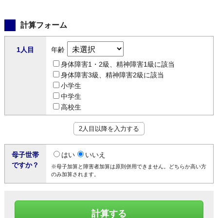
計算フォーム
1人目
年齢
身体障害1・2級、精神障害1級に該当
身体障害3級、精神障害2級に該当
小学生
中学生
高校生
2人目以降を入力する
母子世帯
はい
いいえ
ですか？
※母子加算と障害者加算は原則併用できません。どちらか高い方
のみ加算されます。