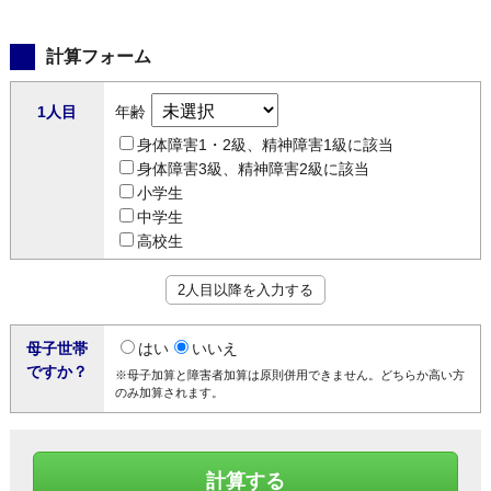
計算フォーム
1人目
年齢
身体障害1・2級、精神障害1級に該当
身体障害3級、精神障害2級に該当
小学生
中学生
高校生
2人目以降を入力する
母子世帯
はい
いいえ
ですか？
※母子加算と障害者加算は原則併用できません。どちらか高い方
のみ加算されます。