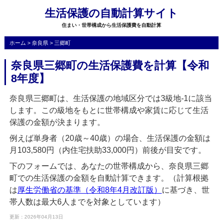
生活保護の自動計算サイト
住まい・世帯構成から生活保護費を自動計算
ホーム
>
奈良県
>
三郷町
奈良県三郷町の生活保護費を計算【令和
8年度】
奈良県三郷町は、生活保護の地域区分では3級地-1に該当
します。この級地をもとに世帯構成や家賃に応じて生活
保護の金額が決まります。
例えば単身者（20歳～40歳）の場合、生活保護の金額は
月103,580円（内住宅扶助33,000円）前後が目安です。
下のフォームでは、あなたの世帯構成から、奈良県三郷
町での生活保護の金額を自動計算できます。（計算根拠
は
厚生労働省の基準（令和8年4月改訂版）
に基づき、世
帯人数は最大6人までを対象としています）
更新：2026年04月13日