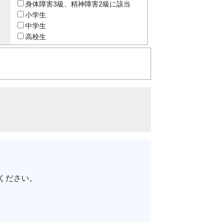
身体障害3級、精神障害2級に該当
小学生
中学生
高校生
ください。