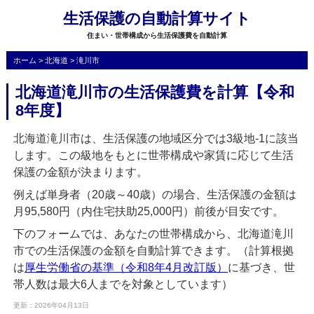
生活保護の自動計算サイト
住まい・世帯構成から生活保護費を自動計算
ホーム
>
北海道
>
滝川市
北海道滝川市の生活保護費を計算【令和
8年度】
北海道滝川市は、生活保護の地域区分では3級地-1に該当
します。この級地をもとに世帯構成や家賃に応じて生活
保護の金額が決まります。
例えば単身者（20歳～40歳）の場合、生活保護の金額は
月95,580円（内住宅扶助25,000円）前後が目安です。
下のフォームでは、あなたの世帯構成から、北海道滝川
市での生活保護の金額を自動計算できます。（計算根拠
は
厚生労働省の基準（令和8年4月改訂版）
に基づき、世
帯人数は最大6人までを対象としています）
更新：2026年04月13日