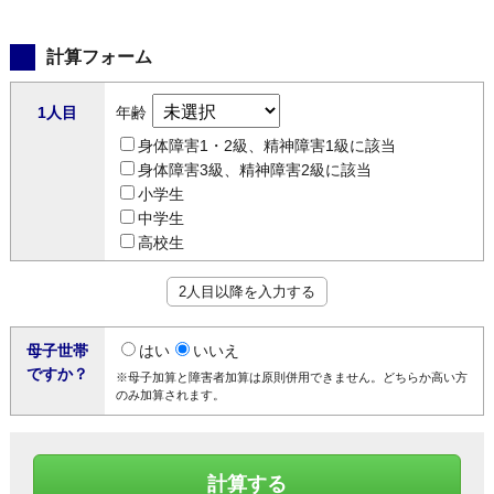
計算フォーム
1人目
年齢
身体障害1・2級、精神障害1級に該当
身体障害3級、精神障害2級に該当
小学生
中学生
高校生
2人目以降を入力する
母子世帯
はい
いいえ
ですか？
※母子加算と障害者加算は原則併用できません。どちらか高い方
のみ加算されます。