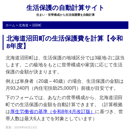
生活保護の自動計算サイト
住まい・世帯構成から生活保護費を自動計算
ホーム
>
北海道
>
沼田町
北海道沼田町の生活保護費を計算【令和
8年度】
北海道沼田町は、生活保護の地域区分では3級地-2に該当
します。この級地をもとに世帯構成や家賃に応じて生活
保護の金額が決まります。
例えば単身者（20歳～40歳）の場合、生活保護の金額は
月93,240円（内住宅扶助25,000円）前後が目安です。
下のフォームでは、あなたの世帯構成から、北海道沼田
町での生活保護の金額を自動計算できます。（計算根拠
は
厚生労働省の基準（令和8年4月改訂版）
に基づき、世
帯人数は最大6人までを対象としています）
更新：2026年04月13日