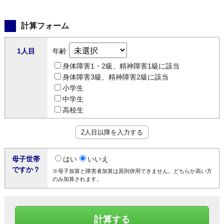
計算フォーム
1人目
年齢
身体障害1・2級、精神障害1級に該当
身体障害3級、精神障害2級に該当
小学生
中学生
高校生
2人目以降を入力する
母子世帯
はい
いいえ
ですか？
※母子加算と障害者加算は原則併用できません。どちらか高い方
のみ加算されます。