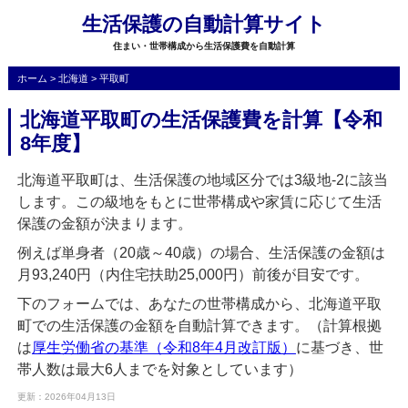
生活保護の自動計算サイト
住まい・世帯構成から生活保護費を自動計算
ホーム
>
北海道
>
平取町
北海道平取町の生活保護費を計算【令和
8年度】
北海道平取町は、生活保護の地域区分では3級地-2に該当
します。この級地をもとに世帯構成や家賃に応じて生活
保護の金額が決まります。
例えば単身者（20歳～40歳）の場合、生活保護の金額は
月93,240円（内住宅扶助25,000円）前後が目安です。
下のフォームでは、あなたの世帯構成から、北海道平取
町での生活保護の金額を自動計算できます。（計算根拠
は
厚生労働省の基準（令和8年4月改訂版）
に基づき、世
帯人数は最大6人までを対象としています）
更新：2026年04月13日