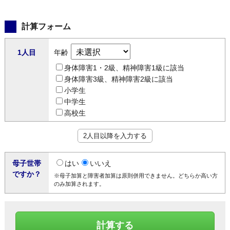
計算フォーム
1人目
年齢
身体障害1・2級、精神障害1級に該当
身体障害3級、精神障害2級に該当
小学生
中学生
高校生
2人目以降を入力する
母子世帯
はい
いいえ
ですか？
※母子加算と障害者加算は原則併用できません。どちらか高い方
のみ加算されます。