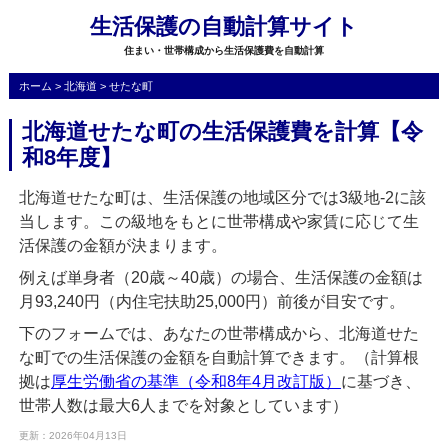
生活保護の自動計算サイト
住まい・世帯構成から生活保護費を自動計算
ホーム
>
北海道
>
せたな町
北海道せたな町の生活保護費を計算【令
和8年度】
北海道せたな町は、生活保護の地域区分では3級地-2に該
当します。この級地をもとに世帯構成や家賃に応じて生
活保護の金額が決まります。
例えば単身者（20歳～40歳）の場合、生活保護の金額は
月93,240円（内住宅扶助25,000円）前後が目安です。
下のフォームでは、あなたの世帯構成から、北海道せた
な町での生活保護の金額を自動計算できます。（計算根
拠は
厚生労働省の基準（令和8年4月改訂版）
に基づき、
世帯人数は最大6人までを対象としています）
更新：2026年04月13日