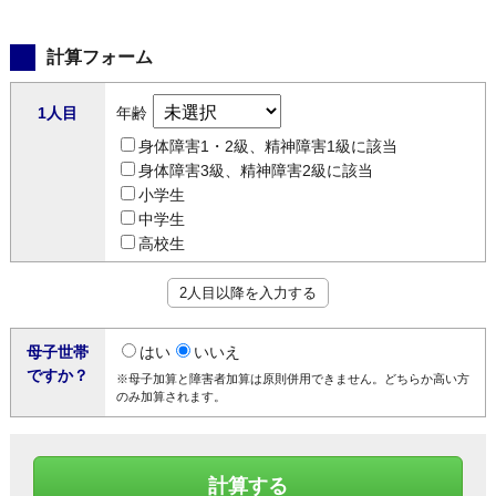
計算フォーム
1人目
年齢
身体障害1・2級、精神障害1級に該当
身体障害3級、精神障害2級に該当
小学生
中学生
高校生
2人目以降を入力する
母子世帯
はい
いいえ
ですか？
※母子加算と障害者加算は原則併用できません。どちらか高い方
のみ加算されます。