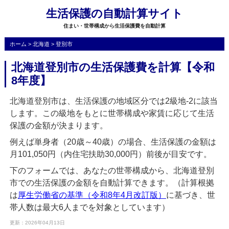
生活保護の自動計算サイト
住まい・世帯構成から生活保護費を自動計算
ホーム
>
北海道
>
登別市
北海道登別市の生活保護費を計算【令和
8年度】
北海道登別市は、生活保護の地域区分では2級地-2に該当
します。この級地をもとに世帯構成や家賃に応じて生活
保護の金額が決まります。
例えば単身者（20歳～40歳）の場合、生活保護の金額は
月101,050円（内住宅扶助30,000円）前後が目安です。
下のフォームでは、あなたの世帯構成から、北海道登別
市での生活保護の金額を自動計算できます。（計算根拠
は
厚生労働省の基準（令和8年4月改訂版）
に基づき、世
帯人数は最大6人までを対象としています）
更新：2026年04月13日