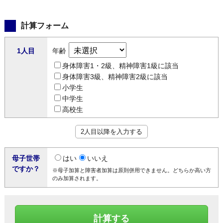
計算フォーム
1人目
年齢
身体障害1・2級、精神障害1級に該当
身体障害3級、精神障害2級に該当
小学生
中学生
高校生
2人目以降を入力する
母子世帯
はい
いいえ
ですか？
※母子加算と障害者加算は原則併用できません。どちらか高い方
のみ加算されます。